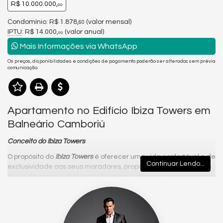
R$ 10.000.000,
00
Condomínio: R$ 1.878,
(valor mensal)
60
IPTU
: R$ 14.000,
(valor anual)
00
Mais Informações via WhatsApp
Os preços, disponibilidades e condições de pagamento poderão ser alterados sem prévia
comunicação.
Apartamento no Edifício Ibiza Towers em
Balneário Camboriú
Conceito do Ibiza Towers
O propósito do
Ibiza Towers
é oferecer uma vida confortável e de
Continuar Lendo...
exclusividade aos seus moradores, proporcionando o privilégio
diário de apreciar Balneário Camboriú através de uma vista
panorâmica da orla da cidade.
Se você busca desfrutar de toda exclusividade que Balneário
oferece, os apartamentos à venda frente mar são com certeza
as opções mais luxuosas da cidade.