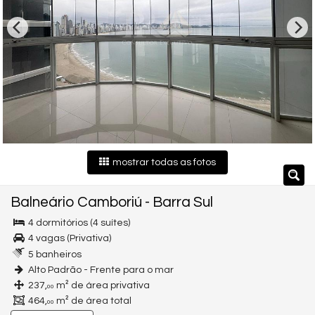
mostrar todas as fotos
Balneário Camboriú
-
Barra Sul
4 dormitórios (4 suítes)
4 vagas (Privativa)
5 banheiros
Alto Padrão - Frente para o mar
237,
m² de área privativa
00
464,
m² de área total
00