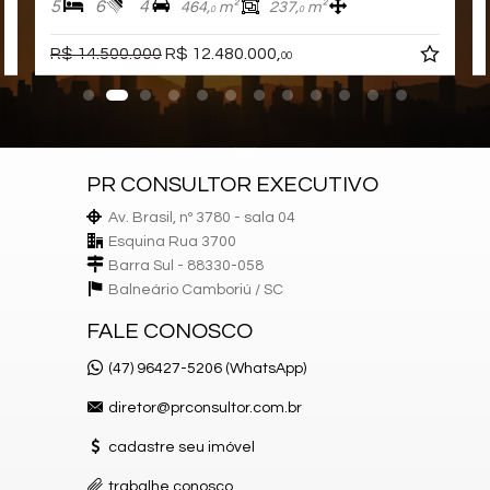
5
6
4
464,
m²
237,
m²
Características do Imóvel
0
0
Aquecimento de Água
Ar Condicionado
R$ 14.500.000
R$ 12.480.000,
00
Churrasqueira
Despensa
Internet / WiFi
Piso Porcelanato
TV a Cabo
Infra para Ar Split
PR CONSULTOR EXECUTIVO
Andar Alto
Vista Livre
Av. Brasil, nº 3780 - sala 04
Vista Mar
Esquina Rua 3700
Acabamento em Gesso
Barra Sul - 88330-058
Móveis Planejados
Fechadura Eletrônica
Balneário Camboriú /
SC
Vista Panorâmica
Aceita Pet
FALE CONOSCO
Área de Serviço
Dependência de Empregada
(47) 96427-5206 (WhatsApp)
Living
Sala
diretor@prconsultor.com.br
Sala de Estar
Sala de Jantar
cadastre seu imóvel
Cozinha Americana
Sacada Integrada
trabalhe conosco