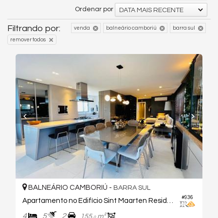
Ordenar por
DATA MAIS RECENTE
Filtrando por:
venda
balneário camboriú
barra sul
remover todos
BALNEÁRIO CAMBORIÚ -
BARRA SUL
#936
Apartamento no Edifício Sint Maarten Residence
4
5
2
155,
m²
0