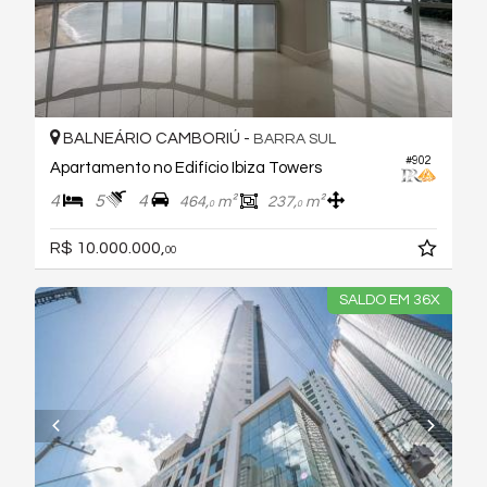
BALNEÁRIO CAMBORIÚ -
BARRA SUL
#902
Apartamento no Edifício Ibiza Towers
4
5
4
464,
m²
237,
m²
0
0
R$ 10.000.000,
00
SALDO EM 36X