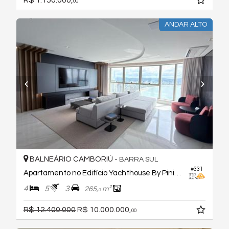
R$ 1.150.000,
00
ANDAR ALTO
BALNEÁRIO CAMBORIÚ -
BARRA SUL
#331
Apartamento no Edifício Yachthouse By Pininfarina
4
5
3
265,
m²
0
R$ 12.400.000
R$ 10.000.000,
00