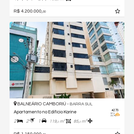
R$ 4.200.000,
00
BALNEÁRIO CAMBORIÚ -
BARRA SUL
#279
Apartamento no Edifício Karine
2
2
1
119,
m²
85,
m²
0
0