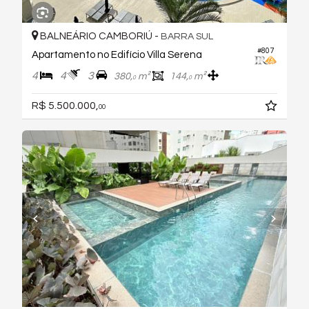
BALNEÁRIO CAMBORIÚ -
BARRA SUL
#807
Apartamento no Edifício Villa Serena
4
4
3
380,
m²
144,
m²
0
0
R$ 5.500.000,
00