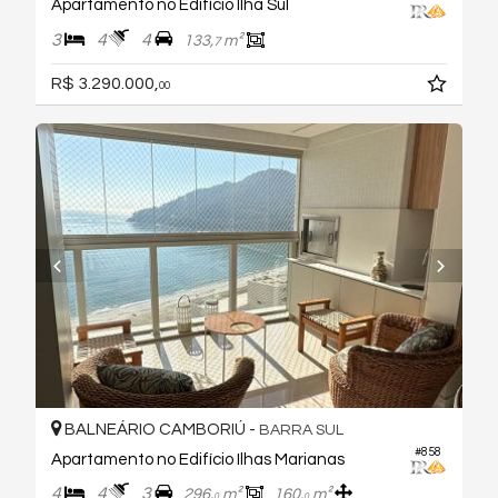
Apartamento no Edifício Ilha Sul
3
4
4
133,
m²
7
R$ 3.290.000,
00
BALNEÁRIO CAMBORIÚ -
BARRA SUL
#858
Apartamento no Edifício Ilhas Marianas
4
4
3
296,
m²
160,
m²
0
0