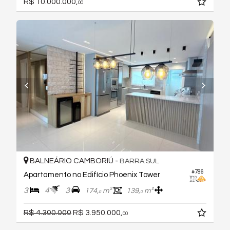
R$ 10.000.000,
00
BALNEÁRIO CAMBORIÚ -
BARRA SUL
#786
Apartamento no Edifício Phoenix Tower
3
4
3
174,
m²
139,
m²
0
0
R$ 4.300.000
R$ 3.950.000,
00