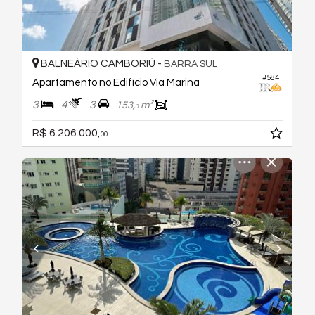
BALNEÁRIO CAMBORIÚ -
BARRA SUL
#584
Apartamento no Edifício Via Marina
3
4
3
153,
m²
0
R$ 6.206.000,
00