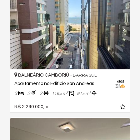
BALNEÁRIO CAMBORIÚ -
BARRA SUL
#805
Apartamento no Edifício San Andreas
3
2
2
116,
m²
91,
m²
0
0
R$ 2.290.000,
00