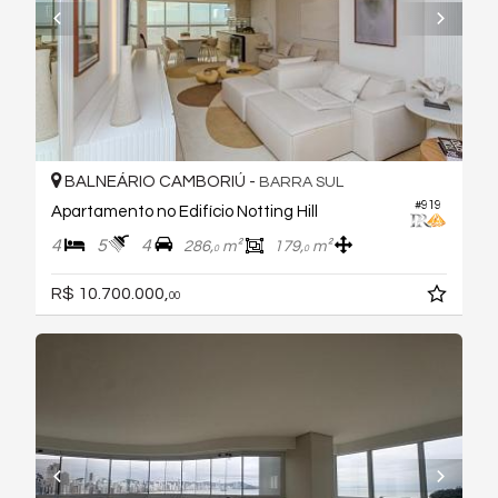
BALNEÁRIO CAMBORIÚ -
BARRA SUL
#919
Apartamento no Edifício Notting Hill
4
5
4
286,
m²
179,
m²
0
0
R$ 10.700.000,
00