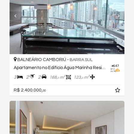
BALNEÁRIO CAMBORIÚ -
BARRA SUL
#647
Apartamento no Edifício Água Marinha Residence
3
2
2
168,
m²
123,
m²
0
0
R$ 2.400.000,
00