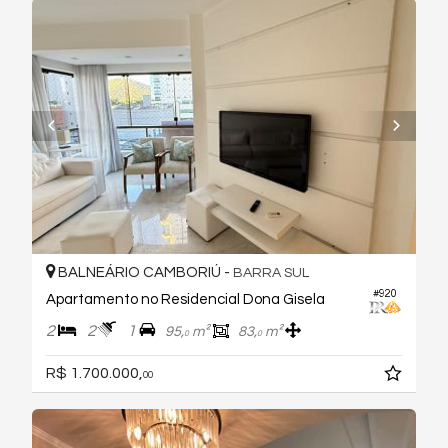
BALNEÁRIO CAMBORIÚ -
BARRA SUL
#920
Apartamento no Residencial Dona Gisela
2
2
1
95,
m²
83,
m²
0
0
R$ 1.700.000,
00