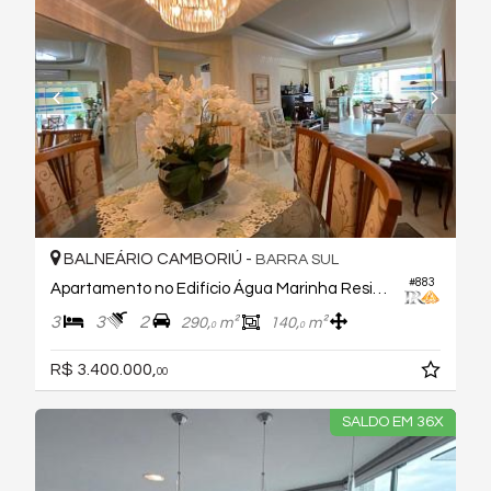
BALNEÁRIO CAMBORIÚ -
BARRA SUL
#883
Apartamento no Edifício Água Marinha Residence
3
3
2
290,
m²
140,
m²
0
0
R$ 3.400.000,
00
SALDO EM 36X