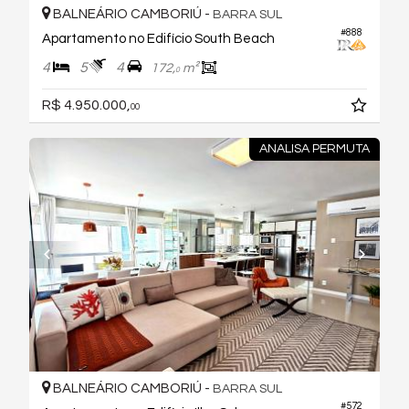
BALNEÁRIO CAMBORIÚ -
BARRA SUL
#888
Apartamento no Edifício South Beach
4
5
4
172,
m²
0
R$ 4.950.000,
00
ANALISA PERMUTA
BALNEÁRIO CAMBORIÚ -
BARRA SUL
#572