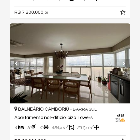
R$ 7.200.000,
00
BALNEÁRIO CAMBORIÚ -
BARRA SUL
#815
Apartamento no Edifício Ibiza Towers
4
5
4
464,
m²
237,
m²
0
0