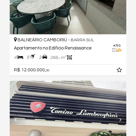
BALNEÁRIO CAMBORIÚ -
BARRA SUL
#795
Apartamento no Edifício Renaissance
4
5
3
268,
m²
0
R$ 12.000.000,
00