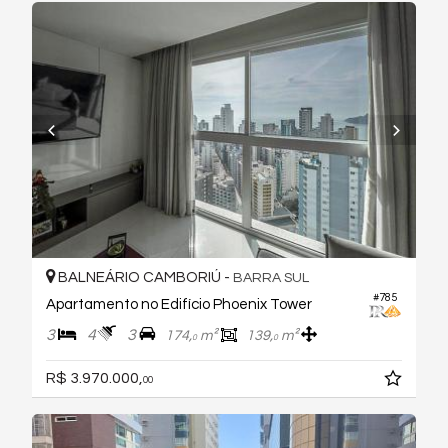
BALNEÁRIO CAMBORIÚ -
BARRA SUL
#785
Apartamento no Edifício Phoenix Tower
3
4
3
174,
m²
139,
m²
0
0
R$ 3.970.000,
00