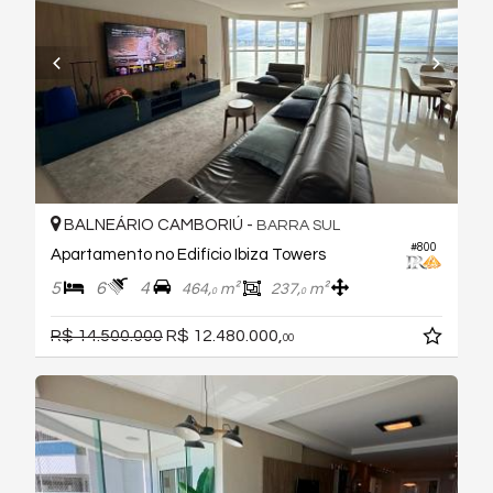
BALNEÁRIO CAMBORIÚ -
BARRA SUL
#800
Apartamento no Edifício Ibiza Towers
5
6
4
464,
m²
237,
m²
0
0
R$ 14.500.000
R$ 12.480.000,
00