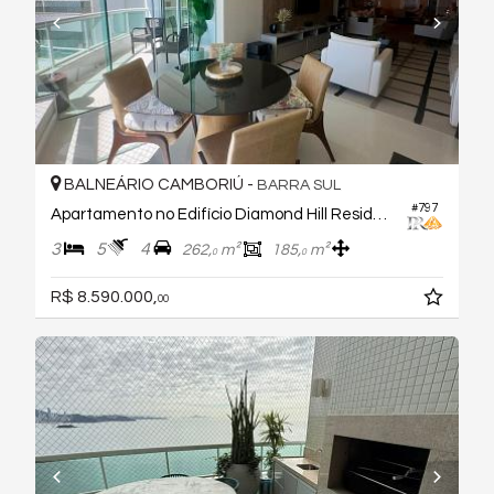
BALNEÁRIO CAMBORIÚ -
BARRA SUL
#797
Apartamento no Edifício Diamond Hill Residence
3
5
4
262,
m²
185,
m²
0
0
R$ 8.590.000,
00