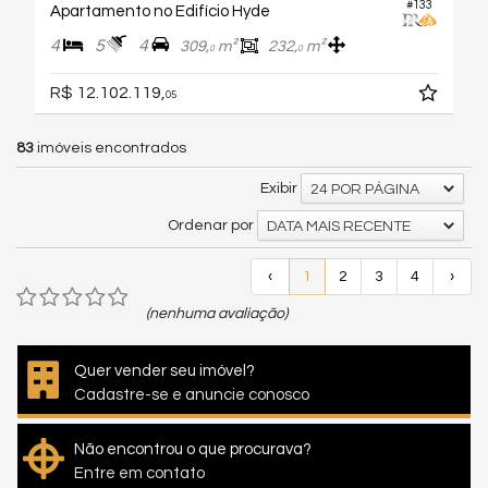
#133
Apartamento no Edifício Hyde
4
5
4
309,
m²
232,
m²
0
0
R$ 12.102.119,
05
83
imóveis encontrados
Exibir
24 POR PÁGINA
Ordenar por
DATA MAIS RECENTE
‹
1
2
3
4
›
(nenhuma avaliação)
Quer vender seu imóvel?
Cadastre-se e anuncie conosco
Não encontrou o que procurava?
Entre em contato