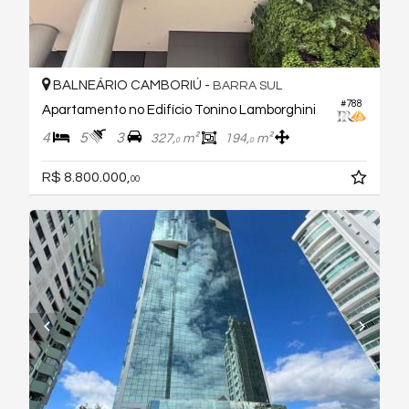
BALNEÁRIO CAMBORIÚ -
BARRA SUL
#788
Apartamento no Edifício Tonino Lamborghini
4
5
3
327,
m²
194,
m²
0
0
R$ 8.800.000,
00