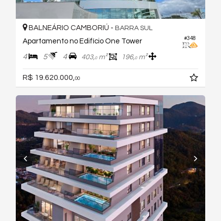
BALNEÁRIO CAMBORIÚ -
BARRA SUL
#348
Apartamento no Edifício One Tower
4
5
4
403,
m²
196,
m²
0
0
R$ 19.620.000,
00