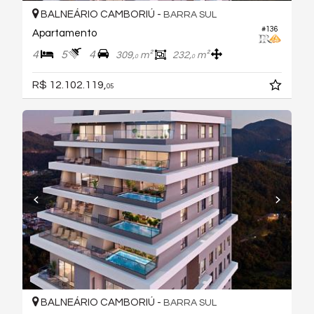
BALNEÁRIO CAMBORIÚ -
BARRA SUL
#136
Apartamento
4
5
4
309,
m²
232,
m²
0
0
R$ 12.102.119,
05
BALNEÁRIO CAMBORIÚ -
BARRA SUL