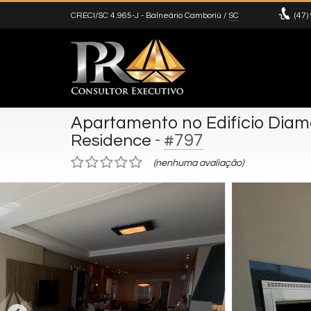
CRECI/SC 4.965-J
- Balneário Camboriú /
SC
(47)
Apartamento no Edifício Diam
-
#797
Residence
(nenhuma avaliação)