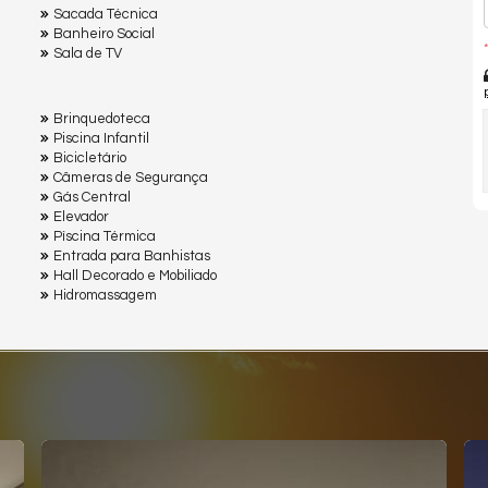
Sacada Técnica
Banheiro Social
*
Sala de TV
Brinquedoteca
Piscina Infantil
Bicicletário
Câmeras de Segurança
Gás Central
Elevador
Pìscina Térmica
Entrada para Banhistas
Hall Decorado e Mobiliado
Hidromassagem