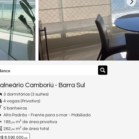
dence
alneário Camboriú
-
Barra Sul
3 dormitórios (3 suítes)
4 vagas (Privativa)
5 banheiros
Alto Padrão - Frente para o mar - Mobiliado
185,
m² de área privativa
00
262,
m² de área total
00
$ 8.590.000,
00