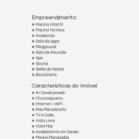
Empreendimento:
Piscina infantil
Piscina térmica
Academia
Sala de jogos
Playground
Sala de Reunião
Spa
Sauna
Salão de festas
Bicicletário
Características do Imóvel
Ar Condicionado
Churrasqueira
Internet / WiFi
Piso Porcelanato
TV a Cabo
Vista Livre
Vista Mar
Acabamento em Gesso
Móveis Planejados