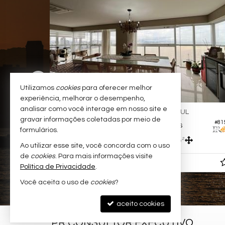
Utilizamos
cookies
para oferecer melhor
experiência, melhorar o desempenho,
analisar como você interage em nosso site e
BALNEÁRIO CAMBORIÚ -
BARRA SUL
gravar informações coletadas por meio de
#780
#81
Apartamento no Edifício Ibiza Towers
formulários.
4
5
4
464,
m²
237,
m²
0
0
Ao utilizar esse site, você concorda com o uso
de
cookies
. Para mais informações visite
R$ 10.000.000,
00
Política de Privacidade
.
Você aceita o uso de
cookies
?
aceito cookies
PR CONSULTOR EXECUTIVO