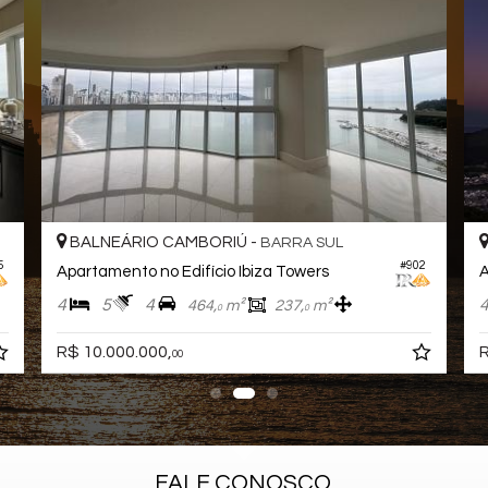
BALNEÁRIO CAMBORIÚ -
BARRA SUL
5
#902
Apartamento no Edifício Ibiza Towers
4
5
4
464,
m²
237,
m²
0
0
R$ 10.000.000,
R
00
FALE CONOSCO