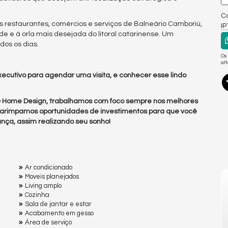
Co
s restaurantes, comércios e serviços de Balneário Camboriú,
I
de e à orla mais desejada do litoral catarinense. Um
dos os dias.
Os
al
ecutivo para agendar uma visita, e conhecer esse lindo
 & Home Design, trabalhamos com foco sempre nos melhores
arimpamos oportunidades de investimentos para que você
nça, assim realizando seu sonho!
Ar condicionado
Moveis planejados
Living amplo
Cozinha
Sala de jantar e estar
Acabamento em gesso
Área de serviço