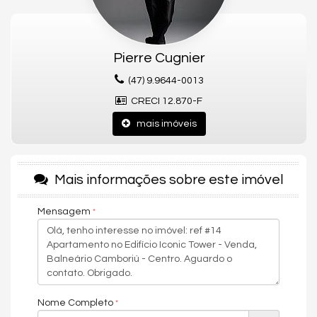
Com essa ampla variedade de opções de lazer e convivência,
o
Iconic Tower
pretende oferecer uma experiência de moradia
completa e repleta de
conforto e entretenimento
para seus
moradores.
Pierre Cugnier
Entrada
(47) 9.9644-0013
R$ 1.789.800,00
CRECI 12.870-F
Reforço/Balão
mais imóveis
16x R$ 167.793,75
Parcelamento
100x R$ 44.745,00
Mais informações sobre este imóvel
Gostou deste Imóvel?
Mensagem
Entre em contato com nós da Central PR Consultor Executivo
para agendar uma visita, e conhecer esse lindo Apartamento!
Nós da Central de Negócios PR Consultor Executivo & Home
Design, trabalhamos com foco sempre nos melhores imóveis de
Balneário Camboriú e Região. Também garimpamos
Nome Completo
oportunidades de investimentos para que você possa ter um