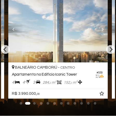
Quadra Esportiva
Spa
Espaço Gourmet
Espaço Fitness
Playground
Brinquedoteca
Quiosque Externo
Espaço Zen
Lounge
Estar Social
BALNEÁRIO CAMBORIÚ -
CENTRO
#559
Apartamento no Edifício Iconic Tower
4
4
3
284,
m²
152,
m²
0
0
R$ 3.990.000,
00