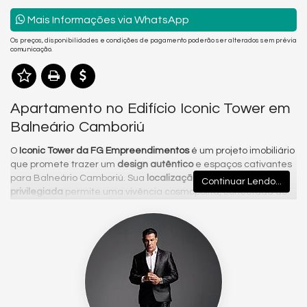
Mais Informações via WhatsApp
Os preços, disponibilidades e condições de pagamento poderão ser alterados sem prévia
comunicação.
Apartamento no Edifício Iconic Tower em
Balneário Camboriú
O
Iconic Tower da FG Empreendimentos
é um projeto imobiliário
que promete trazer um
design autêntico
e espaços cativantes
para Balneário Camboriú. Sua
localização central
Continuar Lendo...
privilegiada
permite uma vivência cosmopolita, conectada ao
mar e à Mata Atlântica, proporcionando um ambiente atraente
para os futuros moradores.
A
área de lazer
do Iconic Tower é bastante completa e oferece
diversas opções para momentos de diversão, relaxamento e
socialização.
UMA EXPERIÊNCIA DE BEM-ESTARE LAZER EM
MAIS DE 2.400M²