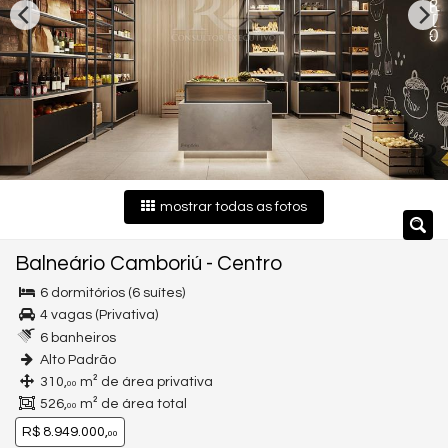
mostrar todas as fotos
Balneário Camboriú
-
Centro
6 dormitórios (6 suítes)
4 vagas (Privativa)
6 banheiros
Alto Padrão
310,
m² de área privativa
00
526,
m² de área total
00
R$ 8.949.000,
00