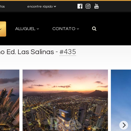
itos
encontre rápido
ALUGUEL
CONTATO
-
#435
 Ed. Las Salinas