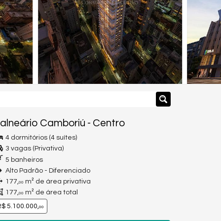
alneário Camboriú
-
Centro
4 dormitórios (4 suítes)
3 vagas (Privativa)
5 banheiros
Alto Padrão - Diferenciado
177,
m² de área privativa
00
177,
m² de área total
00
$ 5.100.000,
00