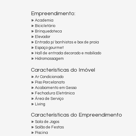
Empreendimento:
Academia
Bicicletário
Brinquedoteca
Elevador
Entrada p/ banhistas e box de praia
Espaço gourmet
Hall de entrada decorado e mobiliado
Hidromassagem
Características do Imóvel
Ar Condicionado
Piso Porcelanato
Acabamento em Gesso
Fechadura Eletrônica
Área de Serviço
Living
Características do Empreendimento
Sala de Jogos
Salão de Festas
Piscina