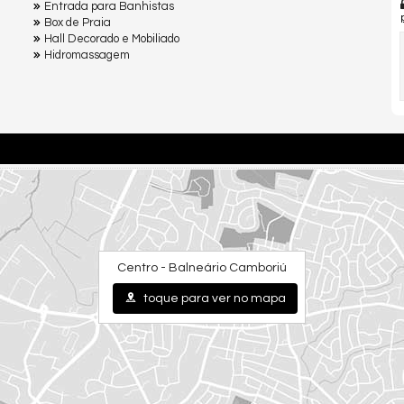
Entrada para Banhistas
Box de Praia
Hall Decorado e Mobiliado
Hidromassagem
Centro - Balneário Camboriú
toque para ver no mapa