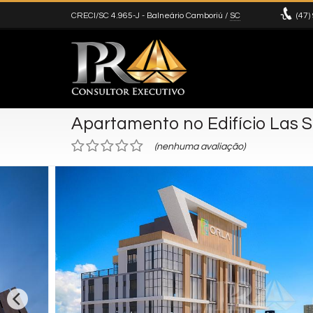
CRECI/SC 4.965-J
- Balneário Camboriú /
SC
(47)
Apartamento no Edifício Las S
(nenhuma avaliação)