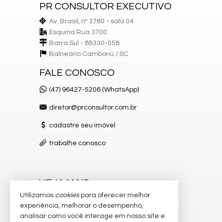
Piscina
PR CONSULTOR EXECUTIVO
Espaço Gourmet
Av. Brasil, nº 3780 - sala 04
Espaço Fitness
Playground
Esquina Rua 3700
Brinquedoteca
Barra Sul - 88330-058
Pet Care
Balneário Camboriú /
SC
Piscina Infantil
Pet Place
FALE CONOSCO
Estar Social
(47) 96427-5206 (WhatsApp)
diretor@prconsultor.com.br
cadastre seu imóvel
trabalhe conosco
VEJA MAIS
Utilizamos
cookies
para oferecer melhor
receba nosso newsletter
experiência, melhorar o desempenho,
analisar como você interage em nosso site e
indicadores financeiros