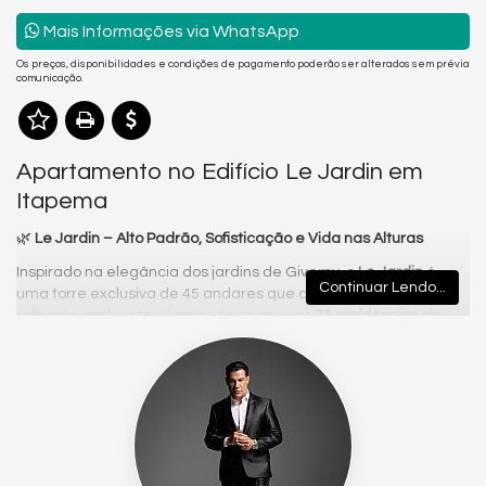
Mais Informações via WhatsApp
Os preços, disponibilidades e condições de pagamento poderão ser alterados sem prévia
comunicação.
Apartamento no Edifício Le Jardin em
Itapema
🌿
Le Jardin – Alto Padrão, Sofisticação e Vida nas Alturas
Inspirado na elegância dos jardins de Giverny, o
Le Jardin
é
Continuar Lendo...
uma torre exclusiva de 45 andares que combina arquitetura
refinada, ambientes iluminados e apenas
71 residências de
luxo
, garantindo privacidade e uma experiência única de bem-
estar em Balneário Camboriú.
Com mais de
1.500m² de lazer
, o empreendimento oferece
áreas amplas e modernas para toda a família. No topo, um
rooftop a 190 metros de altura
proporciona vistas
deslumbrantes e atmosferas acolhedoras que definem um
novo estilo de viver.