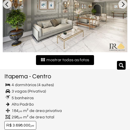
mostrar todas as fotos
Itapema
-
Centro
4 dormitórios (4 suítes)
3 vagas (Privativa)
5 banheiros
Alto Padrão
184,
m² de área privativa
00
298,
m² de área total
00
R$ 3.698.000,
00