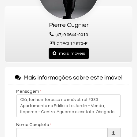
🏡
Características do Apartamento
Pierre Cugnier
• 04 Dormitórios sendo 04 Suítes
• 05 Banheiros
(47) 9.9644-0013
• 03 Vagas de garagem
CRECI 12.870-F
• 184m² de área privativa
• Varanda gourmet com churrasqueira
mais imóveis
• Acabamentos em porcelanato e piso vinílico
• Detalhamento em gesso
• Preparação para automação residencial
• Sistema de aquecimento a gás
Mais informações sobre este imóvel
• Isolamento acústico aprimorado
• Fechaduras biométricas
Mensagem
🌟
Áreas de Lazer do Empreendimento
• Piscinas adulto e infantil
• Deck molhado
Nome Completo
• Academia completa
• Espaço gourmet