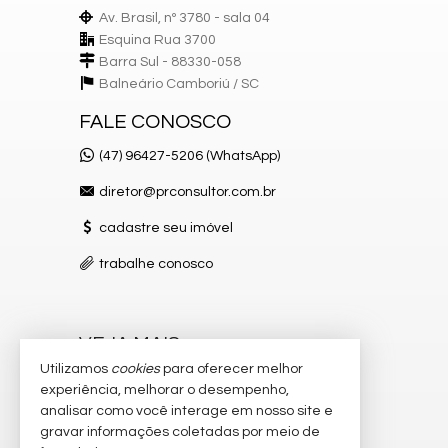
Av. Brasil, nº 3780 - sala 04
Esquina Rua 3700
Barra Sul - 88330-058
Balneário Camboriú /
SC
FALE CONOSCO
(47) 96427-5206 (WhatsApp)
diretor@prconsultor.com.br
cadastre seu imóvel
trabalhe conosco
VEJA MAIS
Utilizamos
cookies
para oferecer melhor
receba nosso newsletter
experiência, melhorar o desempenho,
analisar como você interage em nosso site e
indicadores financeiros
gravar informações coletadas por meio de