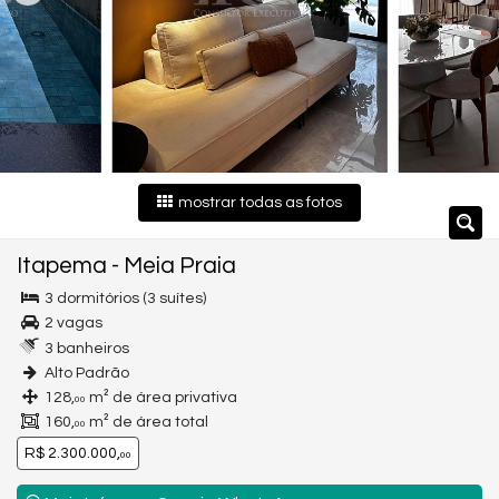
mostrar todas as fotos
Itapema
-
Meia Praia
3 dormitórios (3 suítes)
2 vagas
3 banheiros
Alto Padrão
128,
m² de área privativa
00
160,
m² de área total
00
R$ 2.300.000,
00