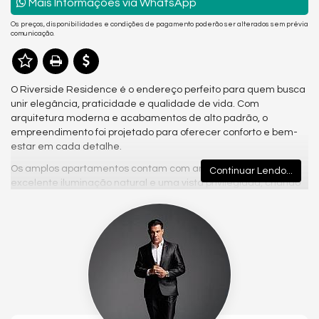
Mais Informações via WhatsApp
Os preços, disponibilidades e condições de pagamento poderão ser alterados sem prévia
comunicação.
O Riverside Residence é o endereço perfeito para quem busca
unir elegância, praticidade e qualidade de vida. Com
arquitetura moderna e acabamentos de alto padrão, o
empreendimento foi projetado para oferecer conforto e bem-
estar em cada detalhe.
Os amplos apartamentos contam com ambientes integrados,
Continuar Lendo...
excelente iluminação natural e uma vista privilegiada, criando
um espaço acolhedor e funcional para toda a família. A área de
lazer é completa e pensada para todos os momentos: piscina,
academia equipada, salão de festas, espaço gourmet e áreas
verdes que convidam ao descanso e à convivência.
Localizado em uma região estratégica, o Riverside Residence
proporciona fácil acesso a comércios, escolas, serviços e vias
principais, garantindo conveniência e valorização constante.
More em um empreendimento que une design contemporâneo,