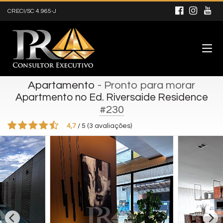
CRECI/SC 4.965-J
Apartamento
- Pronto para morar
Apartmento no Ed. Riversaide Residence
#230
4,7
/
5
(
3
avaliações)