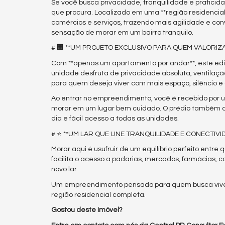
Se você busca privacidade, tranquilidade e pratici
que procura. Localizado em uma **região residencial m
comércios e serviços, trazendo mais agilidade e con
sensação de morar em um bairro tranquilo.
# 🏢 **UM PROJETO EXCLUSIVO PARA QUEM VALORIZA
Com **apenas um apartamento por andar**, este edifí
unidade desfruta de privacidade absoluta, ventilação
para quem deseja viver com mais espaço, silêncio e 
Ao entrar no empreendimento, você é recebido por u
morar em um lugar bem cuidado. O prédio também co
dia e fácil acesso a todas as unidades.
# ⭐ **UM LAR QUE UNE TRANQUILIDADE E CONECTIVI
Morar aqui é usufruir de um equilíbrio perfeito entre
facilita o acesso a padarias, mercados, farmácias, 
novo lar.
Um empreendimento pensado para quem busca viver
região residencial completa.
Gostou deste Imóvel?