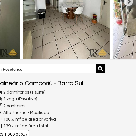
h Residence
alneário Camboriú
-
Barra Sul
2 dormitórios (1 suíte)
1 vaga (Privativa)
2 banheiros
Alto Padrão - Mobiliado
100,
m² de área privativa
00
139,
m² de área total
00
$ 1.080.000,
00