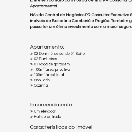
Entre em contato com nós da Central PR Consultor Ex
Apartamento!
Nós da Central de Negócios PR Consultor Executivo
imóveis de Balneário Camboriú e Região. Também g
possa ter um ótimo investimento com a maior segura
Apartamento:
02 Dormitórios sendo 01 Suíte
02 Banheiros
01 Vaga de garagem
100m² área privativa
139m² áreal total
Mobiliado
Cozinha
Empreendimento:
Um elevador
Hall de entrada
Características do Imóvel