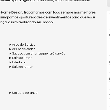
ecutivo para agendar uma visita, e conhecer esse lindo
 & Home Design, trabalhamos com foco sempre nos melhores
arimpamos oportunidades de investimentos para que você
nça, assim realizando seu sonho!
Área de Serviço
Ar Condicionado
Sacada com churrasqueira à carvão
Sala de Estar
Interfone
Sala de jantar
Um apto por andar