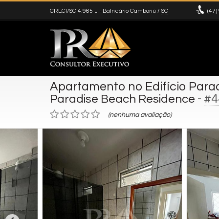
CRECI/SC 4.965-J
- Balneário Camboriú /
SC
(47)
Apartamento no Edifício Para
-
#4
Paradise Beach Residence
(nenhuma avaliação)