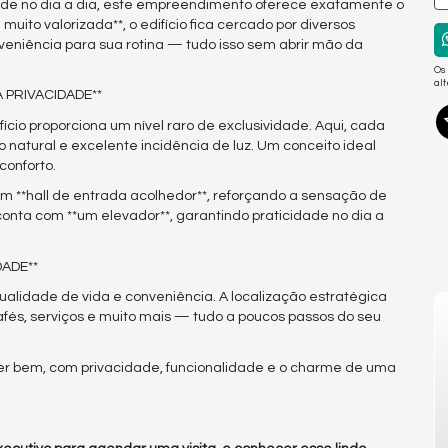
dade no dia a dia, este empreendimento oferece exatamente o
uito valorizada**, o edifício fica cercado por diversos
veniência para sua rotina — tudo isso sem abrir mão da
Os
al
 PRIVACIDADE**
cio proporciona um nível raro de exclusividade. Aqui, cada
 natural e excelente incidência de luz. Um conceito ideal
conforto.
m **hall de entrada acolhedor**, reforçando a sensação de
nta com **um elevador**, garantindo praticidade no dia a
DADE**
 qualidade de vida e conveniência. A localização estratégica
cafés, serviços e muito mais — tudo a poucos passos do seu
 bem, com privacidade, funcionalidade e o charme de uma