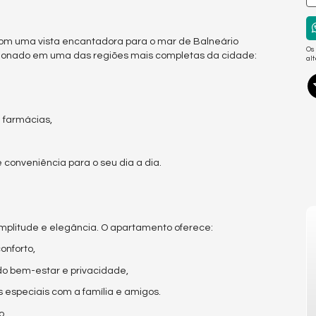
, com uma vista encantadora para o mar de Balneário
Os
cionado em uma das regiões mais completas da cidade:
al
 farmácias,
conveniência para o seu dia a dia.
plitude e elegância. O apartamento oferece:
conforto,
ndo bem-estar e privacidade,
s especiais com a família e amigos.
o.