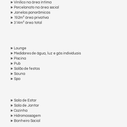
Vinílico na área íntima
Porcelanato na área social
Janelas panorâmicas
192m² área privativa
314m² área total
Lounge
Medidores de água, luz e gás individuais
Piscina
Pub
Salão de festas
Sauna
Spa
Sala de Estar
Sala de Jantar
Cozinha
Hidromassagem
Banheiro Social