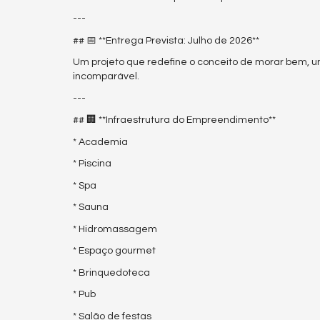
---
## 📅 **Entrega Prevista: Julho de 2026**
Um projeto que redefine o conceito de morar bem, u
incomparável.
---
## 🏢 **Infraestrutura do Empreendimento**
* Academia
* Piscina
* Spa
* Sauna
* Hidromassagem
* Espaço gourmet
* Brinquedoteca
* Pub
* Salão de festas