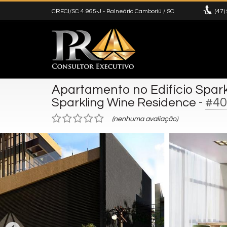
CRECI/SC 4.965-J
- Balneário Camboriú /
SC
(47)
Apartamento no Edifício Spar
-
#40
Sparkling Wine Residence
(nenhuma avaliação)