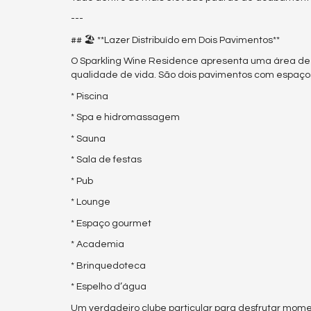
---
## 🏖️ **Lazer Distribuído em Dois Pavimentos**
O Sparkling Wine Residence apresenta uma área de l
qualidade de vida. São dois pavimentos com espaços
* Piscina
* Spa e hidromassagem
* Sauna
* Sala de festas
* Pub
* Lounge
* Espaço gourmet
* Academia
* Brinquedoteca
* Espelho d’água
Um verdadeiro clube particular para desfrutar mome