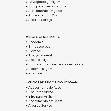
02 Vagas de garagem
Um apartamento por andar
Acabamento em gesso
Aquecimento a Gás
Área de Serviço
Empreendimento:
Academia
Brinquedoteca
Elevador
Espaço gourmet
Espelho d'água
Hall de entrada decorado e mobiliado
Hidromassagem
Interfone
Características do Imóvel
Aquecimento de Água
Piso Porcelanato
Infra para Ar Split
Acabamento em Gesso
Área de Serviço