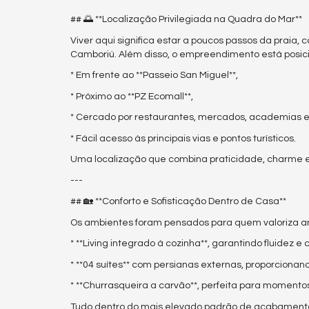
## 🌅 **Localização Privilegiada na Quadra do Mar**
Viver aqui significa estar a poucos passos da praia
Camboriú. Além disso, o empreendimento está posi
* Em frente ao **Passeio San Miguel**,
* Próximo ao **PZ Ecomall**,
* Cercado por restaurantes, mercados, academias e
* Fácil acesso às principais vias e pontos turísticos.
Uma localização que combina praticidade, charme e 
---
## 🏡 **Conforto e Sofisticação Dentro de Casa**
Os ambientes foram pensados para quem valoriza am
* **Living integrado à cozinha**, garantindo fluidez e 
* **04 suítes** com persianas externas, proporciona
* **Churrasqueira a carvão**, perfeita para momento
Tudo dentro do mais elevado padrão de acabament