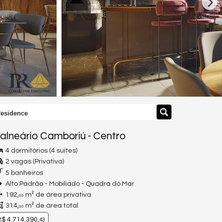
Residence
alneário Camboriú
-
Centro
4 dormitórios (4 suítes)
2 vagas (Privativa)
5 banheiros
Alto Padrão - Mobiliado - Quadra do Mar
192,
m² de área privativa
00
314,
m² de área total
00
$ 4.714.390,
43