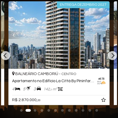
Sala de Jogos
ENTREGA DEZEMBRO 2027
Salão de Festas
Piscina
Espaço Gourmet
Espaço Fitness
Medidores Individuais
Piscina Infantil
Bicicletário
Elevador
Entrada para Banhistas
Hall Decorado e Mobiliado
BALNEÁRIO CAMBORIÚ -
CENTRO
#878
Apartamento no Edifício La Città By Pininfarina
4
5
3
142,
m²
0
R$ 2.870.000,
00