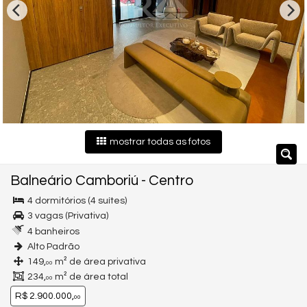
mostrar todas as fotos
Balneário Camboriú
-
Centro
4 dormitórios (4 suítes)
3 vagas (Privativa)
4 banheiros
Alto Padrão
149,
m² de área privativa
00
234,
m² de área total
00
R$ 2.900.000,
00