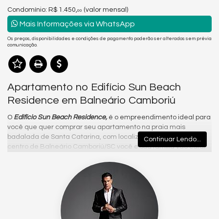
Condomínio: R$ 1.450,
(valor mensal)
00
Mais Informações via WhatsApp
Os preços, disponibilidades e condições de pagamento poderão ser alterados sem prévia
comunicação.
Apartamento no Edifício Sun Beach
Residence em Balneário Camboriú
O
Edifício Sun Beach Residence,
é o empreendimento ideal para
você que quer comprar seu apartamento na praia mais
badalada de Santa Catarina, com localização privilegiada no
Continuar Lendo...
centro de Balneário Camboriú/SC você e sua família vão estar
sempre perto de tudo.
Além das várias opções de comércios e serviços que vão
facilitar muito o dia a dia da sua família, o empreendimento fica
localizado a poucos metros da Beira Mar. Dessa forma, além da
praticidade para fazer suas tarefas diárias, você ainda vai
estar perto das melhores opções de lazer.