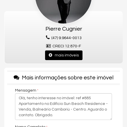
Por isso, o
Edifício Sun Beach
é perfeito para você. Além disso,
conta com infraestrutura de lazer completa, garantindo ainda
mais conforto e qualidade de vida para a sua família.
Gostou deste Imóvel?
Pierre Cugnier
Entre em contato com nós da Central PR Consultor Executivo
(47) 9.9644-0013
para agendar uma visita, e conhecer esse lindo Apartamento!
CRECI 12.870-F
Nós da Central de Negócios PR Consultor Executivo & Home
Design, trabalhamos com foco sempre nos melhores imóveis de
mais imóveis
Balneário Camboriú e Região. Também garimpamos
oportunidades de investimentos para que você possa ter um
ótimo investimento com a maior segurança, assim realizando
seu sonho!
Mais informações sobre este imóvel
Apartamento:
Mensagem
04 Dormitórios sendo 02 Suítes + 02 Demi-suítes
04 Banheiros
03 Vagas de garagem
149m² área privativa
234m² área total
Living
Lavabo