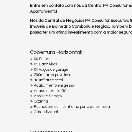
Entre em contato com nós da Central PR Consultor Ex
Apartamento!
Nós da Central de Negócios PR Consultor Executivo
imóveis de Balneário Camboriú e Região. Também b
possa ter um ótimo investimento com a maior segura
Cobertura Horizontal:
04 Suítes
05 Banheiros
04 Vagas de garagem
230m² área privativa
369m² área total
Acabamento em gesso
Aquecimento a Gás
Área de Serviço
Cozinha
Fechadura com senha na porta de entrada
Gás Individual
Empreendimento: