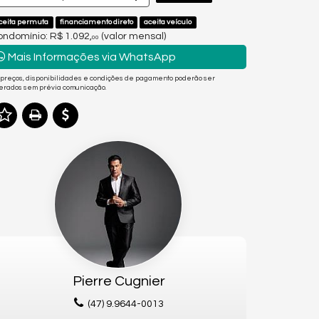
ceita permuta
financiamento direto
aceita veículo
ndomínio: R$ 1.092,
(valor mensal)
00
Mais Informações via WhatsApp
 preços, disponibilidades e condições de pagamento poderão ser
terados sem prévia comunicação.
Pierre Cugnier
(47) 9.9644-0013