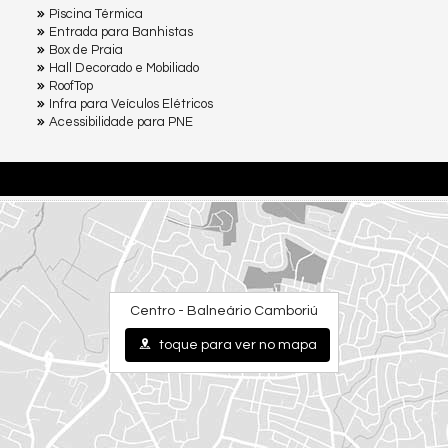
Pìscina Térmica
Entrada para Banhistas
Box de Praia
Hall Decorado e Mobiliado
RoofTop
Infra para Veículos Elétricos
Acessibilidade para PNE
Centro - Balneário Camboriú
toque para ver no mapa