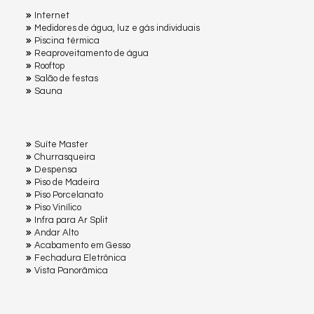
Internet
Medidores de água, luz e gás individuais
Piscina térmica
Reaproveitamento de água
Rooftop
Salão de festas
Sauna
Suíte Master
Churrasqueira
Despensa
Piso de Madeira
Piso Porcelanato
Piso Vinílico
Infra para Ar Split
Andar Alto
Acabamento em Gesso
Fechadura Eletrônica
Vista Panorâmica