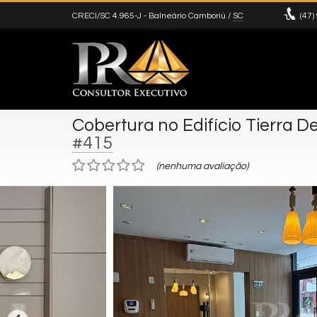
CRECI/SC 4.965-J
- Balneário Camboriú /
SC
(47)
Cobertura no Edifício Tierra De
#415
(nenhuma avaliação)