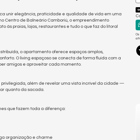
a
sca unir elegância, praticidade e qualidade de vida em uma
Co
o no Centro de Balneário Camboriú, o empreendimento
às praias, lojas, restaurantes e tudo o que faz do litoral
Os
al
tribuída, o apartamento oferece espaços amplos,
nforto. O living espaçoso se conecta de forma fluida com a
eber amigos e aproveitar cada momento.
rivilegiada, além de revelar uma vista incrível da cidade —
tar quanto da sacada.
es que fazem toda a diferença:
rega organização e charme