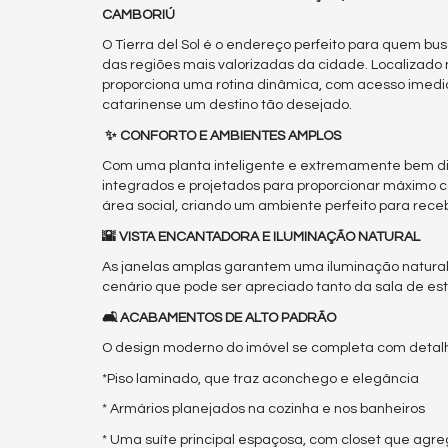
CAMBORIÚ
O Tierra del Sol é o endereço perfeito para quem bu
das regiões mais valorizadas da cidade. Localizad
proporciona uma rotina dinâmica, com acesso imediato 
catarinense um destino tão desejado.
✨ CONFORTO E AMBIENTES AMPLOS
Com uma planta inteligente e extremamente bem dis
integrados e projetados para proporcionar máximo co
área social, criando um ambiente perfeito para rec
🌇 VISTA ENCANTADORA E ILUMINAÇÃO NATURAL
As janelas amplas garantem uma iluminação natural p
cenário que pode ser apreciado tanto da sala de es
🛋️ ACABAMENTOS DE ALTO PADRÃO
O design moderno do imóvel se completa com detalh
*Piso laminado, que traz aconchego e elegância
* Armários planejados na cozinha e nos banheiros
* Uma suíte principal espaçosa, com closet que ag