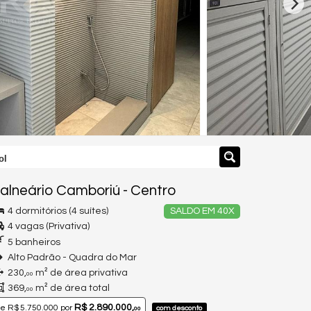
ol
alneário Camboriú
-
Centro
4 dormitórios (4 suítes)
SALDO EM 40X
4 vagas (Privativa)
5 banheiros
Alto Padrão - Quadra do Mar
230,
m² de área privativa
00
369,
m² de área total
00
R$ 2.890.000,
de
R$ 5.750.000
por
com desconto
00