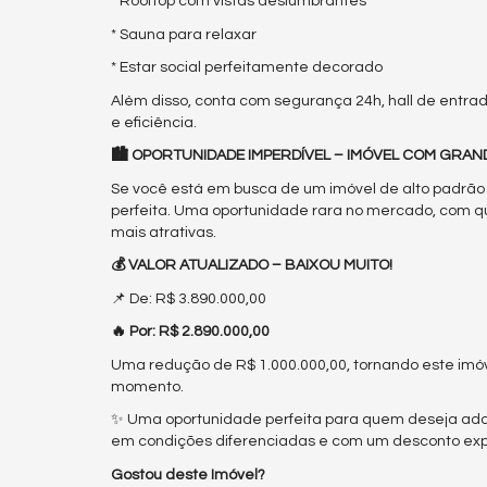
* Rooftop com vistas deslumbrantes
* Sauna para relaxar
* Estar social perfeitamente decorado
Além disso, conta com segurança 24h, hall de entra
e eficiência.
🏙️ OPORTUNIDADE IMPERDÍVEL – IMÓVEL COM GRA
Se você está em busca de um imóvel de alto padrão
perfeita. Uma oportunidade rara no mercado, com q
mais atrativas.
💰 VALOR ATUALIZADO – BAIXOU MUITO!
📌 De: R$ 3.890.000,00
🔥 Por: R$ 2.890.000,00
Uma redução de R$ 1.000.000,00, tornando este imó
momento.
✨ Uma oportunidade perfeita para quem deseja adqui
em condições diferenciadas e com um desconto expres
Gostou deste Imóvel?