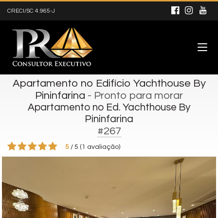
CRECI/SC 4.965-J
Apartamento no Edifício Yachthouse By
Pininfarina
- Pronto para morar
Apartamento no Ed. Yachthouse By
Pininfarina
#267
5
/
5
(
1
avaliação)