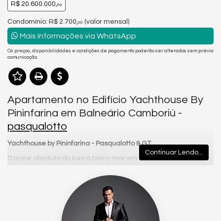
R$ 20.600.000,
00
Condomínio: R$ 2.700,
(valor mensal)
00
Mais Informações via WhatsApp
Os preços, disponibilidades e condições de pagamento poderão ser alterados sem prévia
comunicação.
Apartamento no Edifício Yachthouse By
Pininfarina em Balneário Camboriú -
pasqualotto
Yachthouse by Pininfarina - Pasqualotto & GT
Continuar Lendo...
O ícone absoluto do luxo à beira-mar em Balneário Camboriú
O
Yachthouse by Pininfarina
é mais do que um
empreendimento. É um símbolo de poder, design e
exclusividade — onde o céu encontra o mar e o luxo alcança
novas alturas.
Com
duas torres de 81 andares e quase 300 metros de altura
,
o Yachthouse by Pininfarina é oficialmente o
maior edifício