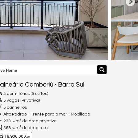
sive Home
alneário Camboriú
-
Barra Sul
5 dormitórios (5 suítes)
5 vagas (Privativa)
5 banheiros
Alto Padrão - Frente para o mar - Mobiliado
230,
m² de área privativa
00
368,
m² de área total
00
$ 19.900.000,
00