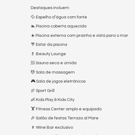
Destaques incluem:
💦 Espelho d’água com fonte
🏊 Piscina coberta aquecida
☀️ Piscina externa com prainha e vista para o mar
🌴 Estar da piscina
💄 Beauty Lounge
🧖 Sauna seca e úmida
💆 Sala de massagem
🎮 Sala de jogos eletrônicos
🍖 Sport Grill
👶 Kids Play & Kids City
🏋️ Fitness Center amplo e equipado
🎉 Salão de festas Terraza al Mare
🍷 Wine Bar exclusivo