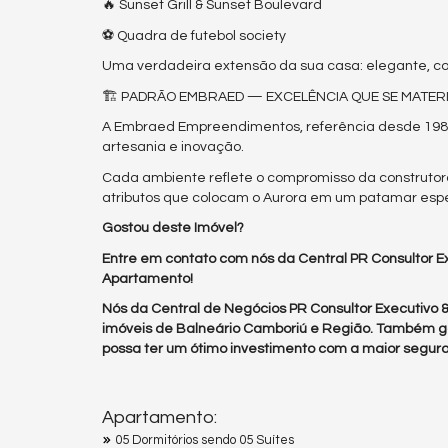
🔥 Sunset Grill & Sunset Boulevard
⚽ Quadra de futebol society
Uma verdadeira extensão da sua casa: elegante, c
🏗️ PADRÃO EMBRAED — EXCELÊNCIA QUE SE MATERI
A Embraed Empreendimentos, referência desde 1984,
artesania e inovação.
Cada ambiente reflete o compromisso da construtora 
atributos que colocam o Aurora em um patamar espec
Gostou deste Imóvel?
Entre em contato com nós da Central PR Consultor Ex
Apartamento!
Nós da Central de Negócios PR Consultor Executivo
imóveis de Balneário Camboriú e Região. Também g
possa ter um ótimo investimento com a maior segura
Apartamento:
05 Dormitórios sendo 05 Suítes