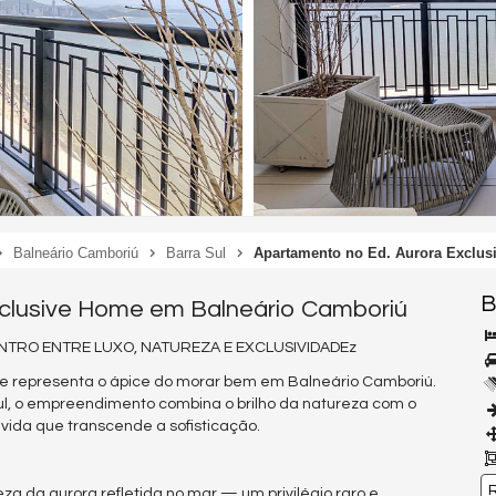
Balneário Camboriú
Barra Sul
Apartamento no Ed. Aurora Exclu
B
xclusive Home em Balneário Camboriú
TRO ENTRE LUXO, NATUREZA E EXCLUSIVIDADEz
e representa o ápice do morar bem em Balneário Camboriú.
Sul, o empreendimento combina o brilho da natureza com o
vida que transcende a sofisticação.
R
za da aurora refletida no mar — um privilégio raro e