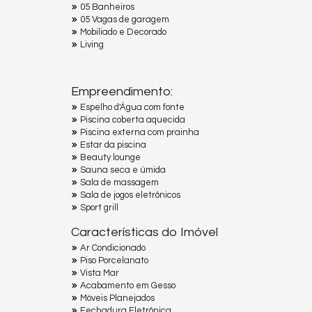
05 Banheiros
05 Vagas de garagem
Mobiliado e Decorado
Living
Empreendimento:
Espelho d'Água com fonte
Piscina coberta aquecida
Piscina externa com prainha
Estar da piscina
Beauty lounge
Sauna seca e úmida
Sala de massagem
Sala de jogos eletrônicos
Sport grill
Características do Imóvel
Ar Condicionado
Piso Porcelanato
Vista Mar
Acabamento em Gesso
Móveis Planejados
Fechadura Eletrônica