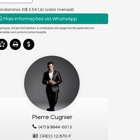
ndomínio: R$ 3.541,
(valor mensal)
82
Mais Informações via WhatsApp
 preços, disponibilidades e condições de pagamento poderão ser
terados sem prévia comunicação.
Pierre Cugnier
(47) 9.9644-0013
CRECI 12.870-F