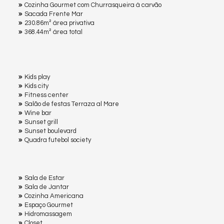
Cozinha Gourmet com Churrasqueira à carvão
Sacada Frente Mar
230.86m² área privativa
368.44m² área total
Kids play
Kids city
Fitness center
Salão de festas Terraza al Mare
Wine bar
Sunset grill
Sunset boulevard
Quadra futebol society
Sala de Estar
Sala de Jantar
Cozinha Americana
Espaço Gourmet
Hidromassagem
Closet