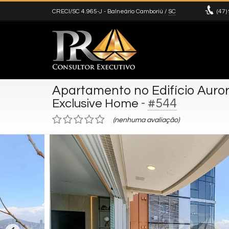
CRECI/SC 4.965-J
- Balneário Camboriú /
SC
(47)
Apartamento no Edifício Auro
-
#544
Exclusive Home
(nenhuma avaliação)