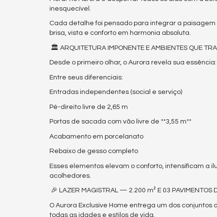
inesquecível.
Cada detalhe foi pensado para integrar a paisagem à
brisa, vista e conforto em harmonia absoluta.
🏛️ ARQUITETURA IMPONENTE E AMBIENTES QUE TR
Desde o primeiro olhar, o Aurora revela sua essência
Entre seus diferenciais:
Entradas independentes (social e serviço)
Pé-direito livre de 2,65 m
Portas de sacada com vão livre de **3,55 m**
Acabamento em porcelanato
Rebaixo de gesso completo
Esses elementos elevam o conforto, intensificam a i
acolhedores.
🎉 LAZER MAGISTRAL — 2.200 m² E 03 PAVIMENTOS 
O Aurora Exclusive Home entrega um dos conjuntos 
todas as idades e estilos de vida.