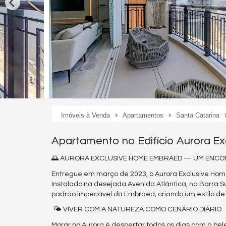
Imóveis à Venda
Apartamentos
Santa Catarina
Apartamento no Edifício Aurora E
🌅 AURORA EXCLUSIVE HOME EMBRAED — UM ENCON
Entregue em março de 2023, o Aurora Exclusive Hom
Instalado na desejada Avenida Atlântica, na Barra 
padrão impecável da Embraed, criando um estilo de 
🌤️ VIVER COM A NATUREZA COMO CENÁRIO DIÁRIO
Morar no Aurora é despertar todos os dias com a bele