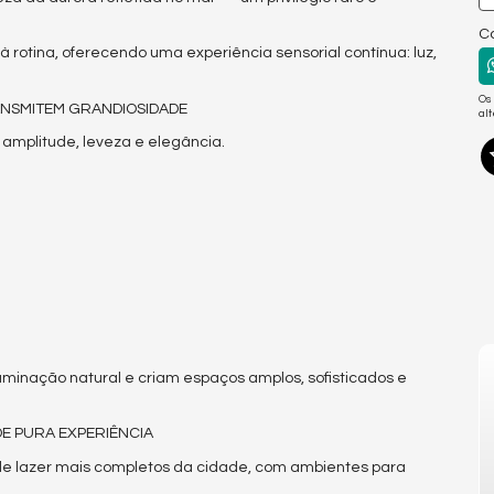
Co
 rotina, oferecendo uma experiência sensorial contínua: luz,
Os
ANSMITEM GRANDIOSIDADE
al
: amplitude, leveza e elegância.
luminação natural e criam espaços amplos, sofisticados e
DE PURA EXPERIÊNCIA
de lazer mais completos da cidade, com ambientes para