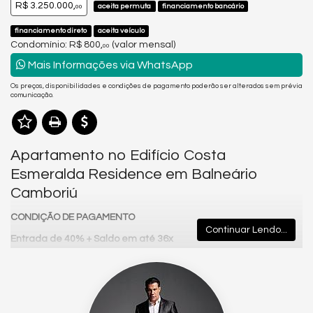
R$ 3.250.000,
aceita permuta
financiamento bancário
00
financiamento direto
aceita veículo
Condomínio: R$ 800,
(valor mensal)
00
Mais Informações via WhatsApp
Os preços, disponibilidades e condições de pagamento poderão ser alterados sem prévia
comunicação.
Apartamento no Edifício Costa
Esmeralda Residence em Balneário
Camboriú
CONDIÇÃO DE PAGAMENTO
Continuar Lendo...
Entrada de 40% +
Saldo em até 36x
Correção: IGPM + 0,8% a.m.
Analisa permuta na região até 35% do valor do imóvel
🟩
Costa Esmeralda Residence – Sofisticação e Bem-Estar na