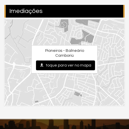
Sala de jogos
Imediações
Sala de reunião / coworking
Sauna
Quiosque com churrasqueira
Salão de festas
E ainda diferenciais sustentáveis como:
Pioneiros - Balneário
Camboriú
Sistema de energia fotovoltaica nas áreas comuns
toque para ver no mapa
Reaproveitamento de água pluvial
Painéis solares
Sistema de descarte adequado de óleo de cozinha
Com
duas unidades por andar
,
dois elevadores
e uma
infraestrutura impecável, é o ambiente ideal para quem
valoriza privacidade e conforto.
🟩
Praticidade para Sua Rotina
O empreendimento está a apenas
15 minutos da BR-101
e