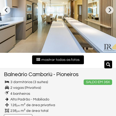
mostrar todas as fotos
Balneário Camboriú
-
Pioneiros
3 dormitórios (3 suítes)
SALDO EM 36X
2 vagas (Privativa)
4 banheiros
Alto Padrão - Mobiliado
126,
m² de área privativa
00
238,
m² de área total
00