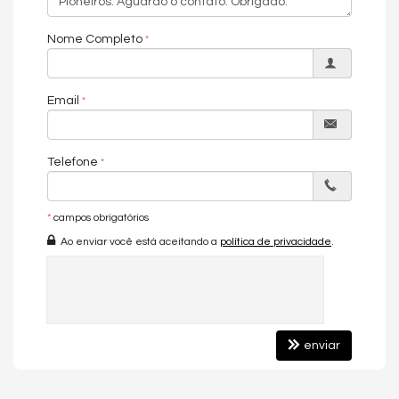
com ambientes decorados e equipados no padrão que
Balneário Camboriú exige.
Nome Completo
🟩
Lazer e Comodidades de Alto Padrão
O empreendimento conta com uma área de lazer que
Email
impressiona pela variedade e sofisticação:
Academia
Telefone
Bar
Brinquedoteca
*
campos obrigatórios
Espaço gourmet
Ao enviar você está aceitando a
política de privacidade
.
Guarita de segurança
Hall decorado e mobiliado
Heliponto
Lounge interno e externo
enviar
Piscina adulta
Piscina infantil