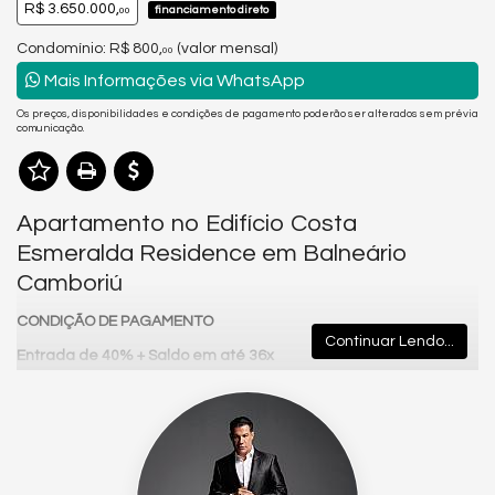
R$ 3.650.000,
financiamento direto
00
Condomínio: R$ 800,
(valor mensal)
00
Mais Informações via WhatsApp
Os preços, disponibilidades e condições de pagamento poderão ser alterados sem prévia
comunicação.
Apartamento no Edifício Costa
Esmeralda Residence em Balneário
Camboriú
CONDIÇÃO DE PAGAMENTO
Continuar Lendo...
Entrada de 40% +
Saldo em até 36x
Correção: IGPM + 0,8% a.m.
Analisa permuta na região até 35% do valor do imóvel
🟩
Costa Esmeralda Residence – Sofisticação e Bem-Estar na
Barra Norte