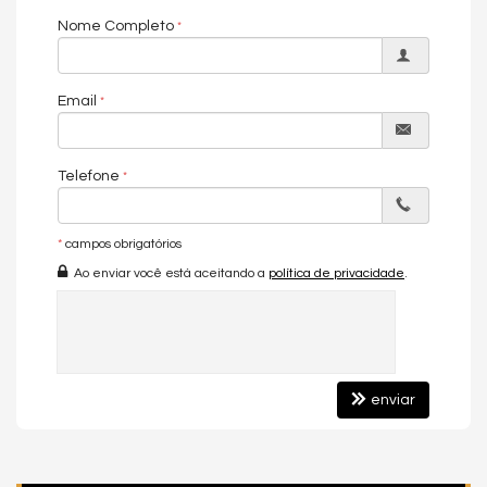
Balneário Camboriú exige.
Nome Completo
🟩
Lazer e Comodidades de Alto Padrão
O empreendimento conta com uma área de lazer que
Email
impressiona pela variedade e sofisticação:
Academia
Telefone
Bar
Brinquedoteca
*
campos obrigatórios
Espaço gourmet
Ao enviar você está aceitando a
política de privacidade
.
Guarita de segurança
Hall decorado e mobiliado
Heliponto
Lounge interno e externo
enviar
Piscina adulta
Piscina infantil
Sala de jogos