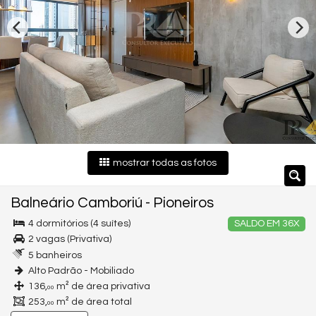
mostrar todas as fotos
Balneário Camboriú
-
Pioneiros
4 dormitórios (4 suítes)
SALDO EM 36X
2 vagas (Privativa)
5 banheiros
Alto Padrão - Mobiliado
136,
m² de área privativa
00
253,
m² de área total
00