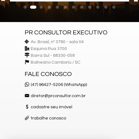
Guarita de segurança
Bicicletário
Entrada p/ banhistas e box de praia
Hall de entrada decorado e mobiliado
Medidores de água, luz e gás individuais
PR CONSULTOR EXECUTIVO
Pub
Brinquedoteca
Av. Brasil, nº 3780 - sala 04
Elevador
Esquina Rua 3700
Espaço gourmet
Barra Sul - 88330-058
Interfone
Alarme
Balneário Camboriú /
SC
Internet
Circuito Tv
FALE CONOSCO
Características do Imóvel
(47) 96427-5206 (WhatsApp)
Ar Condicionado
Churrasqueira
diretor@prconsultor.com.br
Internet / WiFi
Piso Porcelanato
cadastre seu imóvel
TV a Cabo
Decorado
trabalhe conosco
Acabamento em Gesso
Móveis Planejados
Fechadura Eletrônica
Aceita Pet