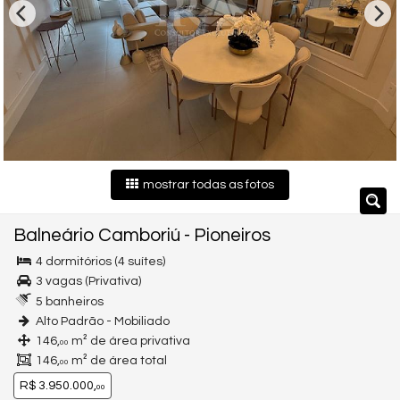
mostrar todas as fotos
Balneário Camboriú
-
Pioneiros
4 dormitórios (4 suítes)
3 vagas (Privativa)
5 banheiros
Alto Padrão - Mobiliado
146,
m² de área privativa
00
146,
m² de área total
00
R$ 3.950.000,
00