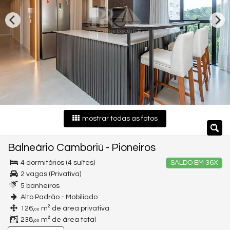
mostrar todas as fotos
Balneário Camboriú
-
Pioneiros
4 dormitórios (4 suítes)
SALDO EM 36X
2 vagas (Privativa)
5 banheiros
Alto Padrão - Mobiliado
126,
m² de área privativa
00
238,
m² de área total
00