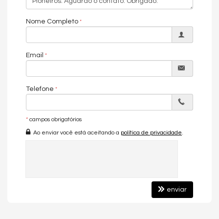
com ambientes decorados e equipados no padrão que
Balneário Camboriú exige.
Nome Completo
🟩
Lazer e Comodidades de Alto Padrão
O empreendimento conta com uma área de lazer que
Email
impressiona pela variedade e sofisticação:
Academia
Telefone
Bar
Brinquedoteca
*
campos obrigatórios
Espaço gourmet
Ao enviar você está aceitando a
política de privacidade
.
Guarita de segurança
Hall decorado e mobiliado
Heliponto
Lounge interno e externo
enviar
Piscina adulta
Piscina infantil