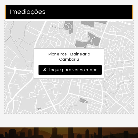
Sala de jogos
Imediações
Sala de reunião / coworking
Sauna
Quiosque com churrasqueira
Salão de festas
E ainda diferenciais sustentáveis como:
Pioneiros - Balneário
Camboriú
Sistema de energia fotovoltaica nas áreas comuns
toque para ver no mapa
Reaproveitamento de água pluvial
Painéis solares
Sistema de descarte adequado de óleo de cozinha
Com
duas unidades por andar
,
dois elevadores
e uma
infraestrutura impecável, é o ambiente ideal para quem
valoriza privacidade e conforto.
🟩
Praticidade para Sua Rotina
O empreendimento está a apenas
15 minutos da BR-101
e