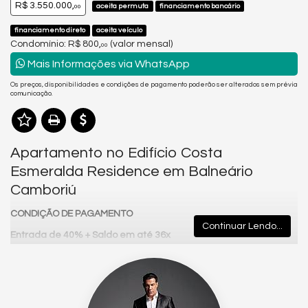
R$ 3.550.000,
aceita permuta
financiamento bancário
00
financiamento direto
aceita veículo
Condomínio: R$ 800,
(valor mensal)
00
Mais Informações via WhatsApp
Os preços, disponibilidades e condições de pagamento poderão ser alterados sem prévia
comunicação.
Apartamento no Edifício Costa
Esmeralda Residence em Balneário
Camboriú
CONDIÇÃO DE PAGAMENTO
Continuar Lendo...
Entrada de 40% +
Saldo em até 36x
Correção: IGPM + 0,8% a.m.
Analisa permuta na região até 35% do valor do imóvel
🟩
Costa Esmeralda Residence – Sofisticação e Bem-Estar na